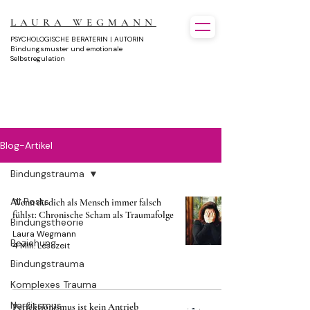
LAURA WEGMANN
PSYCHOLOGISCHE BERATERIN | AUTORIN
Bindungsmuster und emotionale
Selbstregulation
Blog-Artikel
Bindungstrauma
All Posts
Wenn du dich als Mensch immer falsch
fühlst: Chronische Scham als Traumafolge
Bindungstheorie
Laura Wegmann
Beziehung
4 Min. Lesezeit
Bindungstrauma
Komplexes Trauma
Narzissmus
Perfektionismus ist kein Antrieb