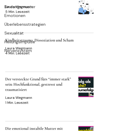
Bindungsmuster
Laura Wegmann
5 Min. Lesezeit
Emotionen
Überlebensstrategien
Sexualität
Kindheitstrauma, Dissoziation und Scham
Heilungsimpulse
Laura Wegmann
Nervensystem
4 Min. Lesezeit
Der versteckte Grund fürs “immer stark”
sein: Hochfunktional, gestresst und
traumatisiert
Laura Wegmann
1 Min. Lesezeit
Die emotional instabile Mutter mit