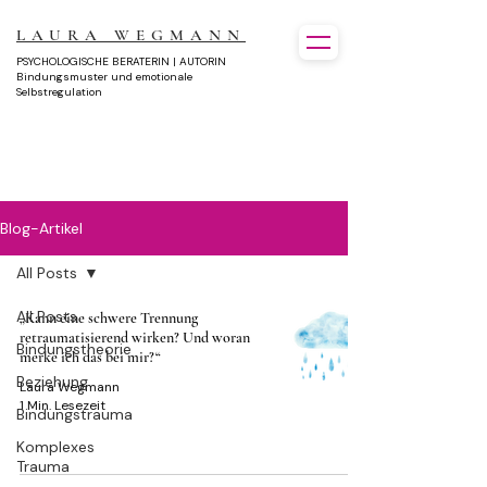
LAURA WEGMANN
PSYCHOLOGISCHE BERATERIN | AUTORIN
Bindungsmuster und emotionale
Selbstregulation
Blog-Artikel
All Posts
All Posts
„Kann eine schwere Trennung
retraumatisierend wirken? Und woran
Bindungstheorie
merke ich das bei mir?“
Beziehung
Laura Wegmann
1 Min. Lesezeit
Bindungstrauma
Komplexes
Trauma