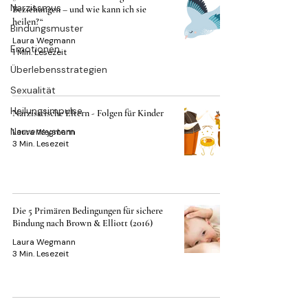
Narzissmus
Beziehungen – und wie kann ich sie
heilen?“
Bindungsmuster
Laura Wegmann
Emotionen
1 Min. Lesezeit
Überlebensstrategien
Sexualität
Heilungsimpulse
Narzisstische Eltern - Folgen für Kinder
Nervensystem
Laura Wegmann
3 Min. Lesezeit
Die 5 Primären Bedingungen für sichere
Bindung nach Brown & Elliott (2016)
Laura Wegmann
3 Min. Lesezeit