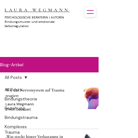
LAURA WEGMANN
PSYCHOLOGISCHE BERATERIN | AUTORIN
Bindungsmuster und emotionale
Selbstregulation
Blog-Artikel
All Posts
All Posts
Wie das Nervensystem auf Trauma
reagiert
Bindungstheorie
Laura Wegmann
Beziehung
2 Min. Lesezeit
Bindungstrauma
Komplexes
Trauma
„Was steckt hinter Verlustangst in